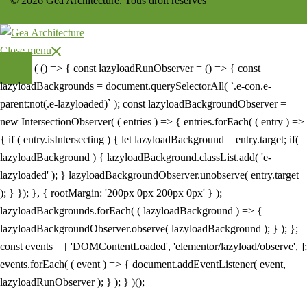
© 2026 Gea Architecture. Tous droit réservés
Close menu
( () => { const lazyloadRunObserver = () => { const
lazyloadBackgrounds = document.querySelectorAll( `.e-con.e-
parent:not(.e-lazyloaded)` ); const lazyloadBackgroundObserver =
new IntersectionObserver( ( entries ) => { entries.forEach( ( entry ) =>
{ if ( entry.isIntersecting ) { let lazyloadBackground = entry.target; if(
lazyloadBackground ) { lazyloadBackground.classList.add( 'e-
lazyloaded' ); } lazyloadBackgroundObserver.unobserve( entry.target
); } }); }, { rootMargin: '200px 0px 200px 0px' } );
lazyloadBackgrounds.forEach( ( lazyloadBackground ) => {
lazyloadBackgroundObserver.observe( lazyloadBackground ); } ); };
const events = [ 'DOMContentLoaded', 'elementor/lazyload/observe', ];
events.forEach( ( event ) => { document.addEventListener( event,
lazyloadRunObserver ); } ); } )();